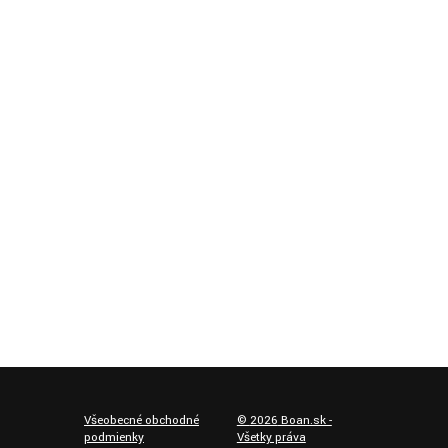
Všeobecné obchodné
©
2026
Boan.sk -
podmienky
Všetky práva