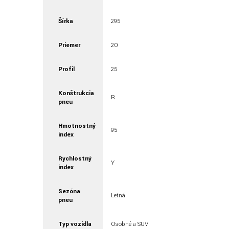
Šírka
295
Priemer
20
Profil
25
Konštrukcia
R
pneu
Hmotnostný
95
index
Rychlostný
Y
index
Sezóna
Letná
pneu
Typ vozidla
Osobné a SUV