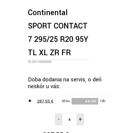
Continental
SPORT CONTACT
7 295/25 R20 95Y
TL XL ZR FR
ID:03114040000
Doba dodania na servis, o deň
neskôr u vás:
287,55 €
20 ks
12h
4-8 DNÍ
-
+