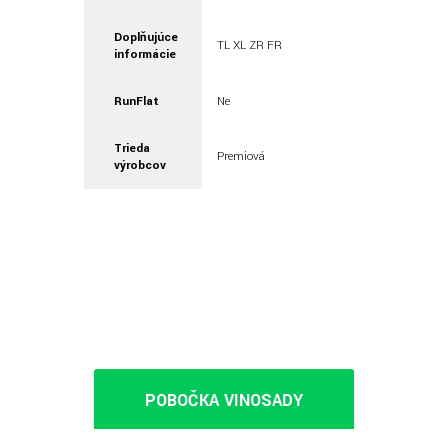
Doplňujúce
TL XL ZR FR
informácie
RunFlat
Ne
Trieda
Premiová
výrobcov
POBOČKA VINOSADY