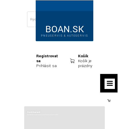
BOAN.SK
PNEUSERVIS & AUTOSERVIS
Registrovať
Košík
sa
Košík je
Prihlásiť sa
prázdny
Prihlásiť sa
ContiGarant
Rozšírená garancia pre Vaše pneumatiky