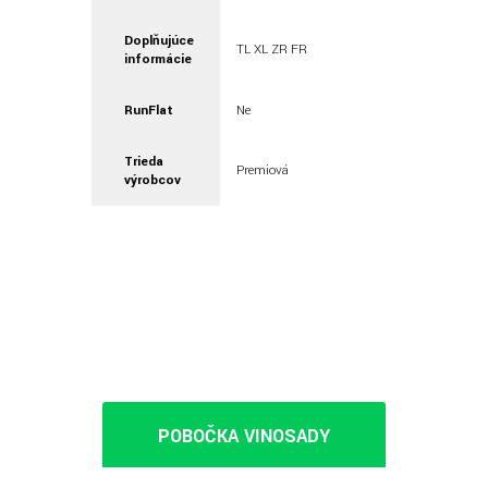
Doplňujúce
TL XL ZR FR
informácie
RunFlat
Ne
Trieda
Premiová
výrobcov
POBOČKA VINOSADY