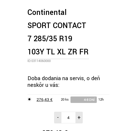
Continental
SPORT CONTACT
7 285/35 R19
103Y TL XL ZR FR
ID:03114060000
Doba dodania na servis, o deň
neskôr u vás:
276,43 €
20 ks
12h
4-8 DNÍ
-
+