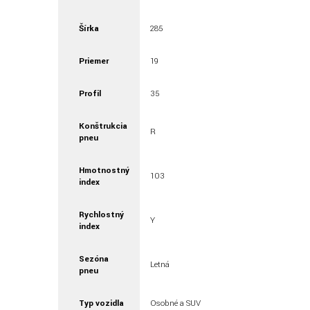
Šírka
285
Priemer
19
Profil
35
Konštrukcia
R
pneu
Hmotnostný
103
index
Rychlostný
Y
index
Sezóna
Letná
pneu
Typ vozidla
Osobné a SUV