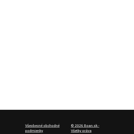
Všeobecné obchodné
©
2026
Boan.sk -
podmienky
Všetky práva