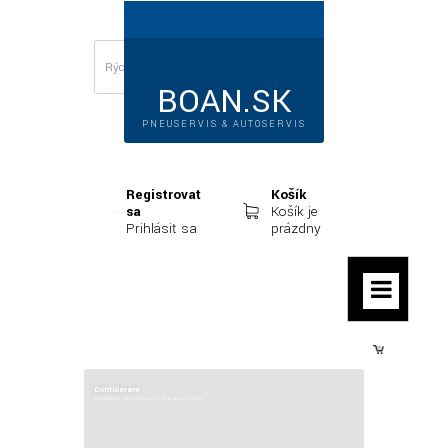
BOAN.SK
PNEUSERVIS & AUTOSERVIS
Registrovať
Košík
sa
Košík je
Prihlásiť sa
prázdny
Prihlásiť sa
ContiGarant
Rozšírená garancia pre Vaše pneumatiky