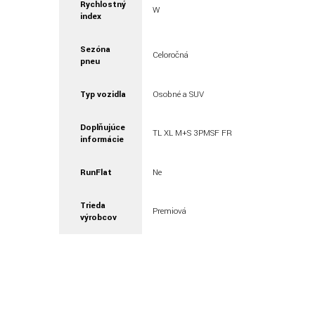
Rychlostný
W
index
Sezóna
Celoročná
pneu
Typ vozidla
Osobné a SUV
Doplňujúce
TL XL M+S 3PMSF FR
informácie
RunFlat
Ne
Trieda
Premiová
výrobcov