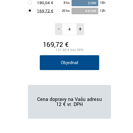
180,04 €
8 ks
15h
2 DNI
169,72 €
20 ks
12h
4-8 DNÍ
-
+
169,72 €
/ks vr. DPH
137,98 €
bez DPH
Objednať
Cena dopravy na Vašu adresu
12 € vr. DPH