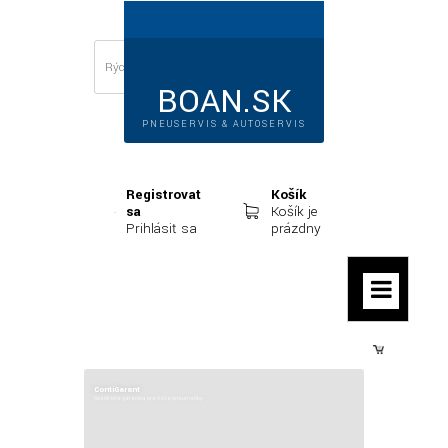
BOAN.SK
PNEUSERVIS & AUTOSERVIS
Registrovať
Košík
sa
Košík je
Prihlásiť sa
prázdny
Prihlásiť sa
ContiGarant
Rozšírená garancia pre Vaše pneumatiky