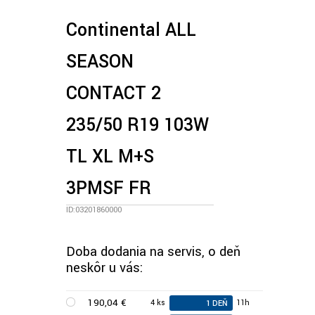
Continental ALL
SEASON
CONTACT 2
235/50 R19 103W
TL XL M+S
3PMSF FR
ID:03201860000
Doba dodania na servis, o deň
neskôr u vás:
190,04 €
4 ks
11h
1 DEŇ