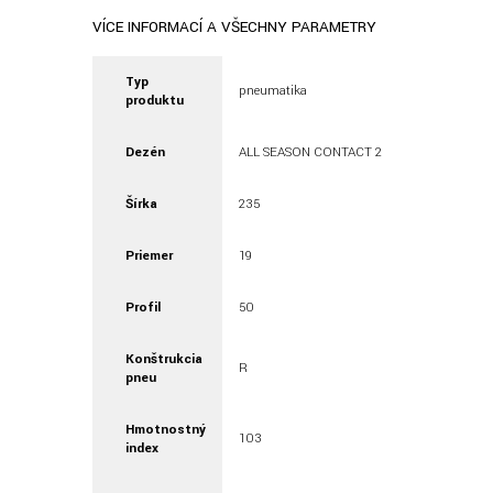
VÍCE INFORMACÍ A VŠECHNY PARAMETRY
Typ
pneumatika
produktu
Dezén
ALL SEASON CONTACT 2
Šírka
235
Priemer
19
Profil
50
Konštrukcia
R
pneu
Hmotnostný
103
index