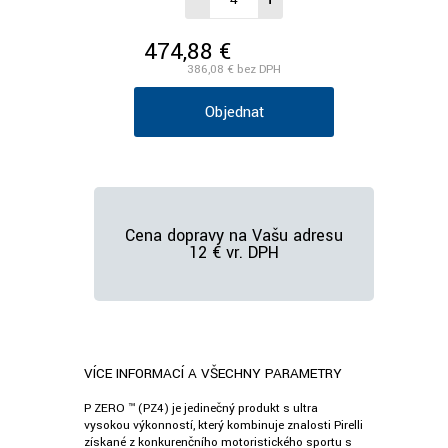
474,88 €
/ks vr. DPH
386,08 €
bez DPH
Objednať
Cena dopravy na Vašu adresu
12 € vr. DPH
VÍCE INFORMACÍ A VŠECHNY PARAMETRY
P ZERO ™ (PZ4) je jedinečný produkt s ultra
vysokou výkonností, který kombinuje znalosti Pirelli
získané z konkurenčního motoristického sportu s