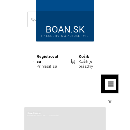
BOAN.SK
PNEUSERVIS & AUTOSERVIS
Registrovať
Košík
sa
Košík je
Prihlásiť sa
prázdny
Prihlásiť sa
ContiGarant
Rozšírená garancia pre Vaše pneumatiky