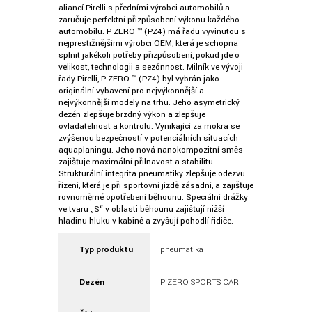
aliancí Pirelli s předními výrobci automobilů a
zaručuje perfektní přizpůsobení výkonu každého
automobilu. P ZERO ™ (PZ4) má řadu vyvinutou s
nejprestižnějšími výrobci OEM, která je schopna
splnit jakékoli potřeby přizpůsobení, pokud jde o
velikost, technologii a sezónnost. Milník ve vývoji
řady Pirelli, P ZERO ™ (PZ4) byl vybrán jako
originální vybavení pro nejvýkonnější a
nejvýkonnější modely na trhu. Jeho asymetrický
dezén zlepšuje brzdný výkon a zlepšuje
ovladatelnost a kontrolu. Vynikající za mokra se
zvýšenou bezpečností v potenciálních situacích
aquaplaningu. Jeho nová nanokompozitní směs
zajišťuje maximální přilnavost a stabilitu.
Strukturální integrita pneumatiky zlepšuje odezvu
řízení, která je při sportovní jízdě zásadní, a zajišťuje
rovnoměrné opotřebení běhounu. Speciální drážky
ve tvaru „S“ v oblasti běhounu zajišťují nižší
hladinu hluku v kabině a zvyšují pohodlí řidiče.
Typ produktu
pneumatika
Dezén
P ZERO SPORTS CAR