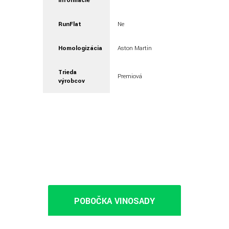
informácie
RunFlat
Ne
Homologizácia
Aston Martin
Trieda
Premiová
výrobcov
POBOČKA VINOSADY