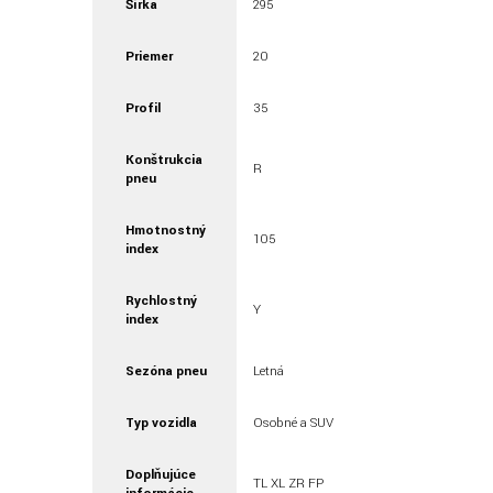
Šírka
295
Priemer
20
Profil
35
Konštrukcia
R
pneu
Hmotnostný
105
index
Rychlostný
Y
index
Sezóna pneu
Letná
Typ vozidla
Osobné a SUV
Doplňujúce
TL XL ZR FP