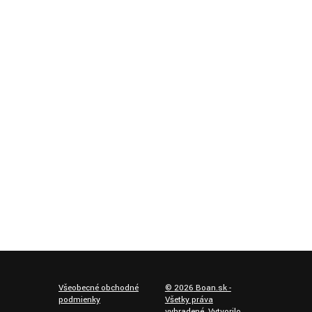
Všeobecné obchodné
©
2026
Boan.sk -
podmienky
Všetky práva
vyhradené. Vytvorilo