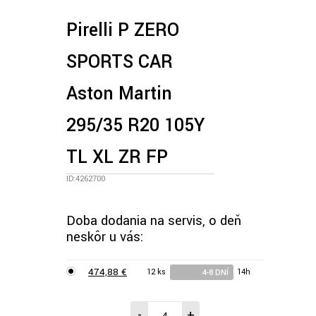
Pirelli P ZERO
SPORTS CAR
Aston Martin
295/35 R20 105Y
TL XL ZR FP
ID:4262700
Doba dodania na servis, o deň
neskôr u vás:
474,88 €
12 ks
14h
4-8 DNÍ
-
+