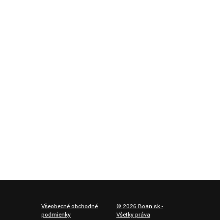
Všeobecné obchodné
©
2026
Boan.sk -
podmienky
Všetky práva