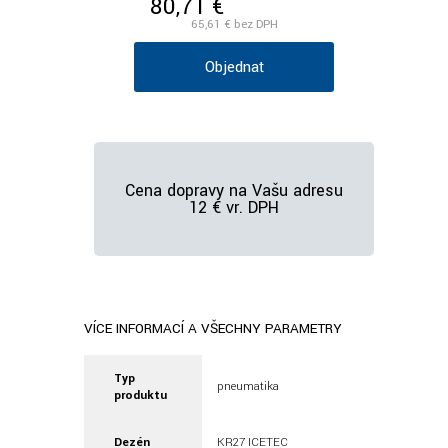
80,71 €
/ks vr. DPH
65,61 €
bez DPH
Objednať
Cena dopravy na Vašu adresu
12 € vr. DPH
VÍCE INFORMACÍ A VŠECHNY PARAMETRY
Typ
pneumatika
produktu
Dezén
KR27 ICETEC