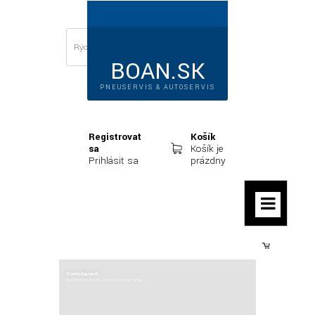
BOAN.SK
PNEUSERVIS & AUTOSERVIS
Registrovať
Košík
sa
Košík je
Prihlásiť sa
prázdny
Prihlásiť sa
ContiGarant
Rozšírená garancia pre Vaše pneumatiky