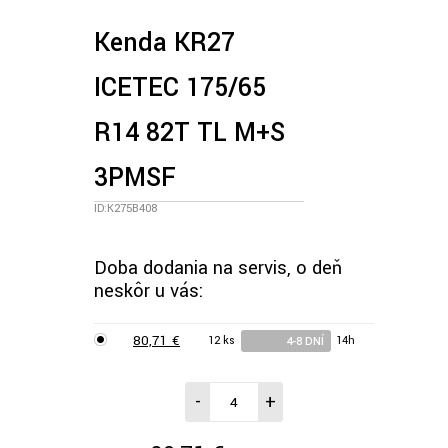
Kenda KR27
ICETEC 175/65
R14 82T TL M+S
3PMSF
ID:K275B408
Doba dodania na servis, o deň
neskôr u vás:
80,71 €
12 ks
14h
4-8 DNÍ
-
+