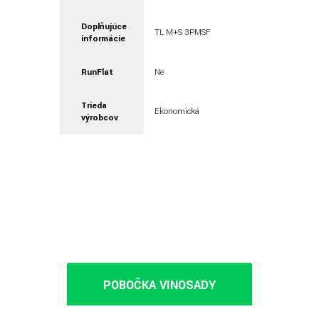
Doplňujúce
TL M+S 3PMSF
informácie
RunFlat
Ne
Trieda
Ekonomická
výrobcov
POBOČKA VINOSADY