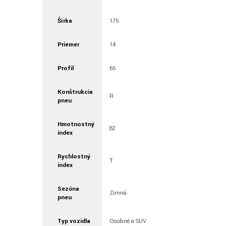
Šírka
175
Priemer
14
Profil
65
Konštrukcia
R
pneu
Hmotnostný
82
index
Rychlostný
T
index
Sezóna
Zimná
pneu
Typ vozidla
Osobné a SUV