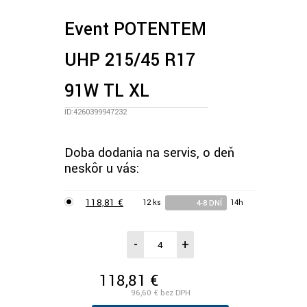
Event POTENTEM
UHP 215/45 R17
91W TL XL
ID:4260399947232
Doba dodania na servis, o deň
neskôr u vás:
118,81 €
12 ks
14h
4-8 DNÍ
-
+
118,81 €
/ks vr. DPH
96,60 €
bez DPH