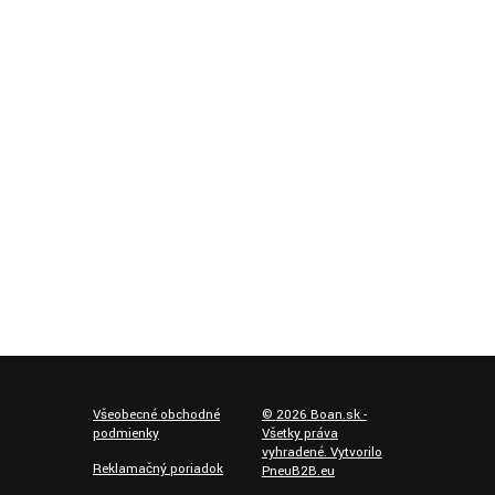
Všeobecné obchodné
©
2026
Boan.sk -
podmienky
Všetky práva
vyhradené. Vytvorilo
Reklamačný poriadok
PneuB2B.eu