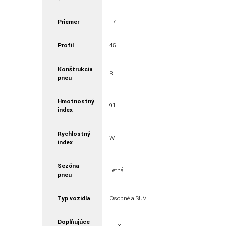
Priemer
17
Profil
45
Konštrukcia
R
pneu
Hmotnostný
91
index
Rychlostný
W
index
Sezóna
Letná
pneu
Typ vozidla
Osobné a SUV
Doplňujúce