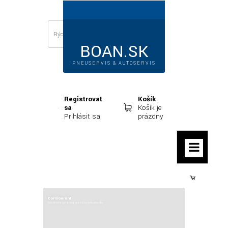
BOAN.SK
PNEUSERVIS & AUTOSERVIS
Registrovať
Košík
sa
Košík je
Prihlásiť sa
prázdny
Prihlásiť sa
ContiGarant
Rozšírená garancia pre Vaše pneumatiky