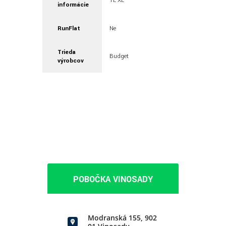
TL XL
informácie
RunFlat
Ne
Trieda
Budget
výrobcov
POBOČKA VINOSADY
Modranská 155, 902