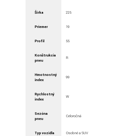
Šírka
225
Priemer
19
Profil
55
Konštrukcia
R
pneu
Hmotnostný
99
index
Rychlostný
W
index
Sezóna
Celoročná
pneu
Typ vozidla
Osobné a SUV