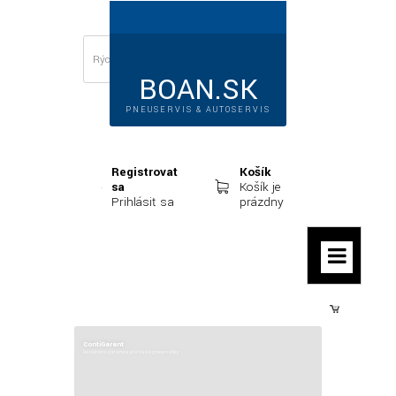
BOAN.SK
PNEUSERVIS & AUTOSERVIS
Registrovať
Košík
sa
Košík je
Prihlásiť sa
prázdny
Prihlásiť sa
ContiGarant
Rozšírená garancia pre Vaše pneumatiky