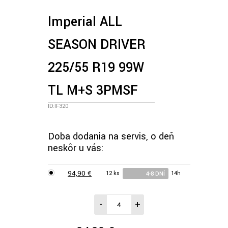
Imperial ALL
SEASON DRIVER
225/55 R19 99W
TL M+S 3PMSF
ID:IF320
Doba dodania na servis, o deň
neskôr u vás:
94,90 €
12 ks
14h
4-8 DNÍ
-
+