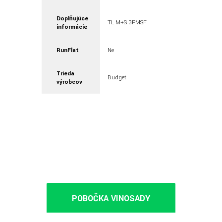
Doplňujúce
TL M+S 3PMSF
informácie
RunFlat
Ne
Trieda
Budget
výrobcov
POBOČKA VINOSADY