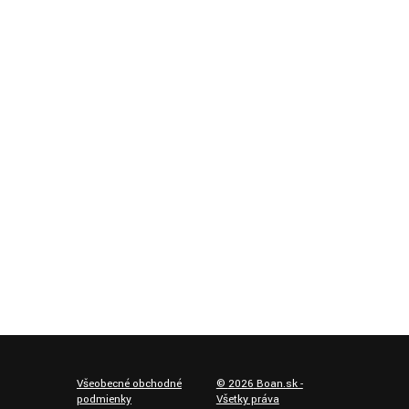
Všeobecné obchodné
©
2026
Boan.sk -
podmienky
Všetky práva