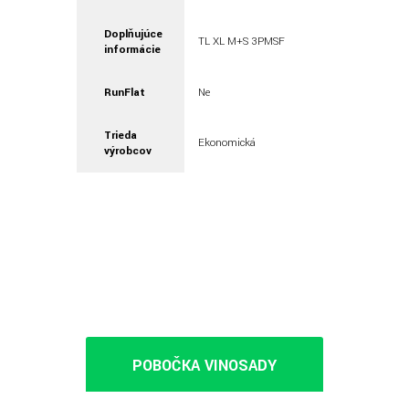
Doplňujúce
TL XL M+S 3PMSF
informácie
RunFlat
Ne
Trieda
Ekonomická
výrobcov
POBOČKA VINOSADY