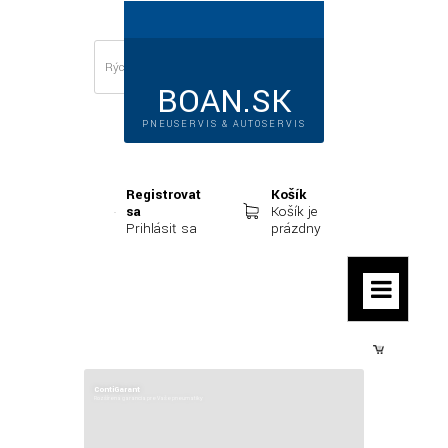
BOAN.SK
PNEUSERVIS & AUTOSERVIS
Registrovať
Košík
sa
Košík je
Prihlásiť sa
prázdny
Prihlásiť sa
ContiGarant
Rozšírená garancia pre Vaše pneumatiky