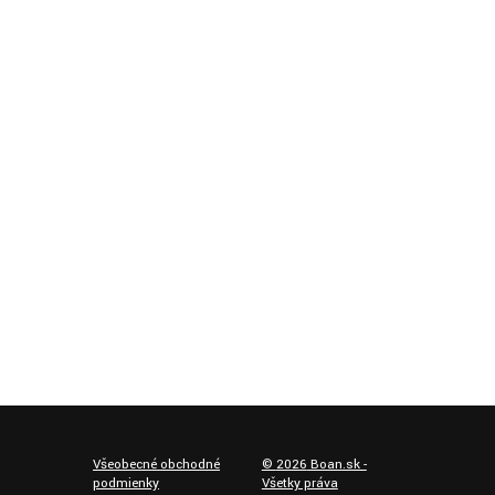
Všeobecné obchodné
©
2026
Boan.sk -
podmienky
Všetky práva