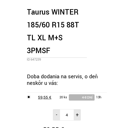
Taurus WINTER
185/60 R15 88T
TL XL M+S
3PMSF
ID:647239
Doba dodania na servis, o deň
neskôr u vás:
59,55 €
20 ks
13h
4-8 DNÍ
-
+