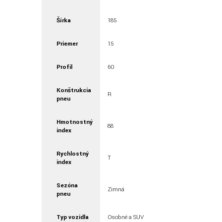
Šírka
185
Priemer
15
Profil
60
Konštrukcia
R
pneu
Hmotnostný
88
index
Rychlostný
T
index
Sezóna
Zimná
pneu
Typ vozidla
Osobné a SUV