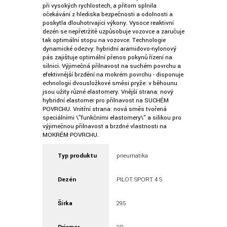
při vysokých rychlostech, a přitom splnila
očekávání z hlediska bezpečnosti a odolnosti a
poskytla dlouhotrvající výkony. Vysoce reaktivní
dezén se nepřetržitě uzpůsobuje vozovce a zaručuje
tak optimální stopu na vozovce. Technologie
dynamické odezvy: hybridní aramidovo-nylonový
pás zajišťuje optimální přenos pokynů řízení na
silnici. Výjimečná přilnavost na suchém povrchu a
efektivnější brzdění na mokrém povrchu - disponuje
echnologií dvousložkové směsi pryže: v běhounu
jsou užity různé elastomery. Vnější strana: nový
hybridní elastomer pro přilnavost na SUCHÉM
POVRCHU. Vnitřní strana: nová směs tvořená
speciálními \"funkčními elastomery\" a silikou pro
výjimečnou přilnavost a brzdné vlastnosti na
MOKRÉM POVRCHU.
Typ produktu
pneumatika
Dezén
PILOT SPORT 4 S
Šírka
295