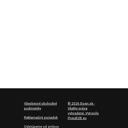
Všeobecné obchodné
©
2026
Boan.sk -
podmienky
Všetky práva
vyhradené. Vytvorilo
Reklamačný poriadok
PneuB2B.eu
Odstúpenie od zmluvy