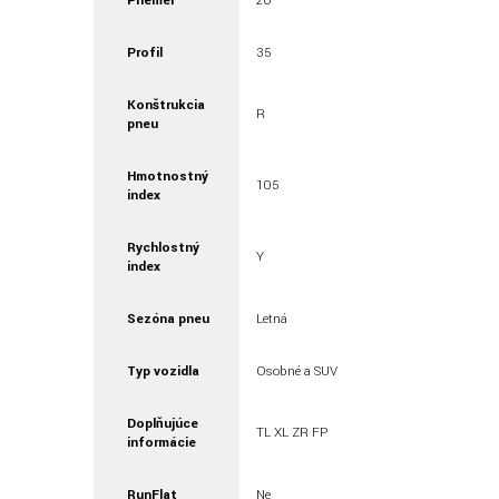
Priemer
20
Profil
35
Konštrukcia
R
pneu
Hmotnostný
105
index
Rychlostný
Y
index
Sezóna pneu
Letná
Typ vozidla
Osobné a SUV
Doplňujúce
TL XL ZR FP
informácie
RunFlat
Ne