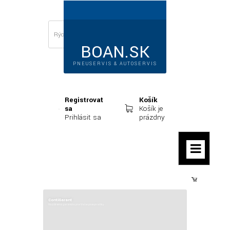
BOAN.SK
PNEUSERVIS & AUTOSERVIS
Registrovať
Košík
sa
Košík je
Prihlásiť sa
prázdny
Prihlásiť sa
ContiGarant
Rozšírená garancia pre Vaše pneumatiky