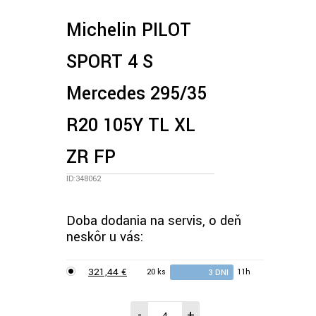
Michelin PILOT
SPORT 4 S
Mercedes 295/35
R20 105Y TL XL
ZR FP
ID:348062
Doba dodania na servis, o deň
neskôr u vás:
321,44 €
20 ks
11h
3 DNI
-
+