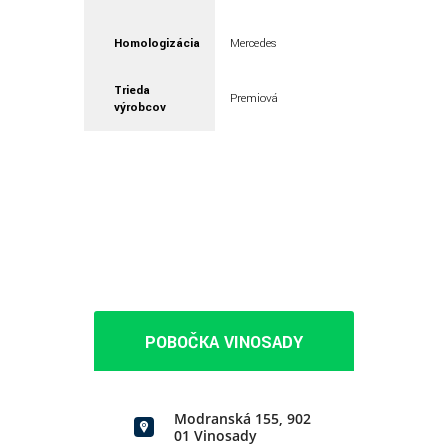
Homologizácia
Mercedes
Trieda
Premiová
výrobcov
POBOČKA VINOSADY
Modranská 155, 902
01 Vinosady