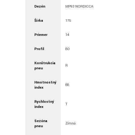
Dezén
MP93 NORDICCA
Šírka
175
Priemer
14
Profil
80
Konštrukcia
R
pneu
Hmotnostný
88
index
Rychlostný
T
index
Sezóna
Zimná
pneu