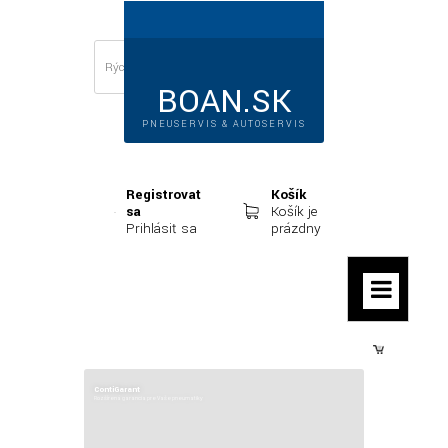
BOAN.SK
PNEUSERVIS & AUTOSERVIS
Registrovať
Košík
sa
Košík je
Prihlásiť sa
prázdny
Prihlásiť sa
ContiGarant
Rozšírená garancia pre Vaše pneumatiky