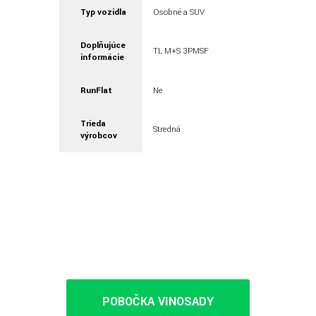
Typ vozidla
Osobné a SUV
Doplňujúce
TL M+S 3PMSF
informácie
RunFlat
Ne
Trieda
Stredná
výrobcov
POBOČKA VINOSADY