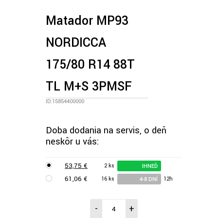
Matador MP93
NORDICCA
175/80 R14 88T
TL M+S 3PMSF
ID:15854400000
Doba dodania na servis, o deň
neskôr u vás:
53,75 €
2 ks
IHNEĎ
61,06 €
16 ks
12h
4-8 DNÍ
-
+