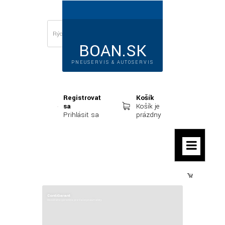
BOAN.SK
PNEUSERVIS & AUTOSERVIS
Registrovať
Košík
sa
Košík je
Prihlásiť sa
prázdny
Prihlásiť sa
ContiGarant
Rozšírená garancia pre Vaše pneumatiky