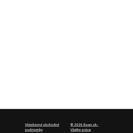
Všeobecné obchodné
©
2026
Boan.sk -
podmienky
Všetky práva