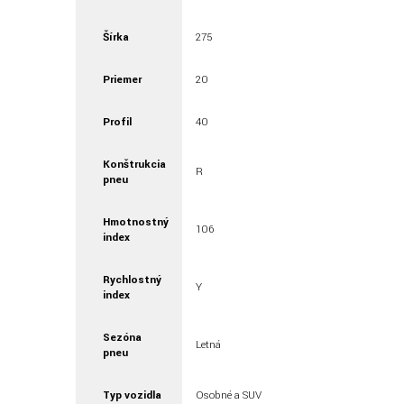
Šírka
275
Priemer
20
Profil
40
Konštrukcia
R
pneu
Hmotnostný
106
index
Rychlostný
Y
index
Sezóna
Letná
pneu
Typ vozidla
Osobné a SUV