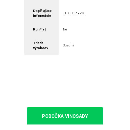
Doplňujúce
TL XL RPB ZR
informácie
RunFlat
Ne
Trieda
Stredná
výrobcov
POBOČKA VINOSADY