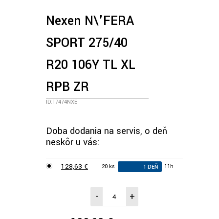
Nexen N\'FERA
SPORT 275/40
R20 106Y TL XL
RPB ZR
ID:17474NXE
Doba dodania na servis, o deň
neskôr u vás:
128,63 €
20 ks
11h
1 DEŇ
-
+