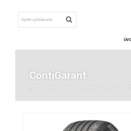
ÚV
ContiGarant
Rozšírená garancia pre Vaše pneum