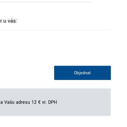
r u vás:
Objednať
a Vašu adresu 12 € vr. DPH