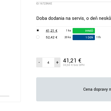
ID:16723NXE
Doba dodania na servis, o deň neskô
41,21 €
1 ks
IHNEĎ
52,42 €
20 ks
11h
1 DEŇ
41,21 €
/ks vr. DPH
-
+
33,50 €
bez DPH
Cena dopravy n