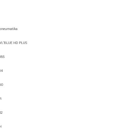
pneumatika
N\'BLUE HD PLUS
185
14
60
R
82
H