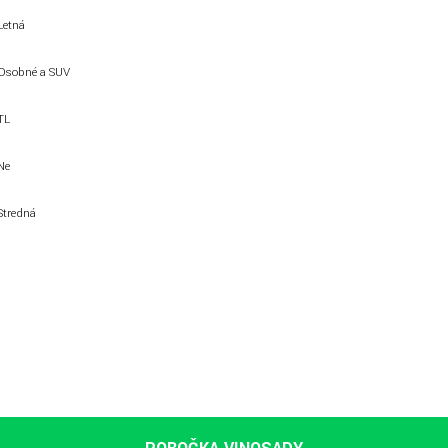
Letná
Osobné a SUV
TL
Ne
Stredná