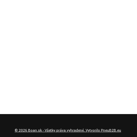
©
2026
Boan.sk - Všetky práva vyhradené. Vytvorilo
PneuB2B.eu