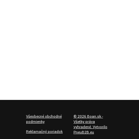
Všeobecné obchodné
©
2026
Boan.sk -
podmienky
Všetky práva
vyhradené. Vytvorilo
Reklamačný poriadok
PneuB2B.eu