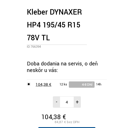
Kleber DYNAXER
HP4 195/45 R15
78V TL
ID:766394
Doba dodania na servis, o deň
neskôr u vás:
104,38 €
12 ks
14h
4-8 DNÍ
-
+
104,38 €
/ks vr. DPH
84,87 €
bez DPH