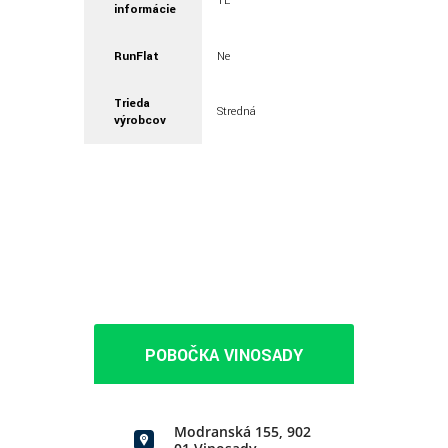
TL
informácie
RunFlat
Ne
Trieda
Stredná
výrobcov
POBOČKA VINOSADY
Modranská 155, 902