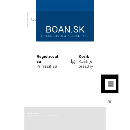
BOAN.SK
PNEUSERVIS & AUTOSERVIS
Registrovať
Košík
sa
Košík je
Prihlásiť sa
prázdny
Prihlásiť sa
ContiGarant
Rozšírená garancia pre Vaše pneumatiky