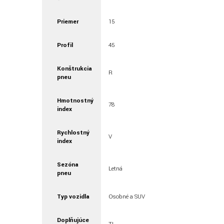
Priemer
15
Profil
45
Konštrukcia
R
pneu
Hmotnostný
78
index
Rychlostný
V
index
Sezóna
Letná
pneu
Typ vozidla
Osobné a SUV
Doplňujúce