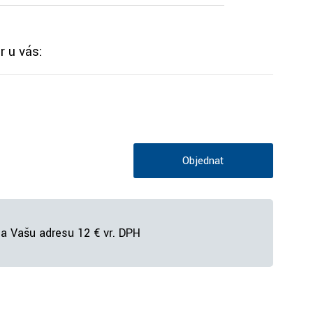
r u vás:
Objednať
a Vašu adresu 12 € vr. DPH