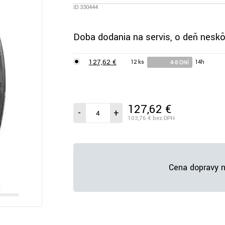
ID:330444
Doba dodania na servis, o deň neskô
127,62 €
12 ks
14h
4-8 DNÍ
127,62 €
/ks vr. DPH
-
+
103,76 €
bez DPH
Cena dopravy n