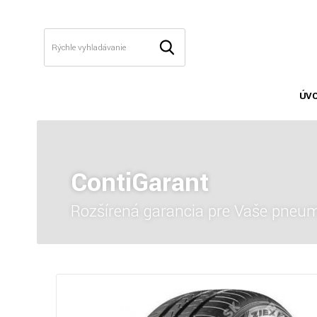
ÚV
ContiGarant
Rozšírená garancia pre Vaše pneum