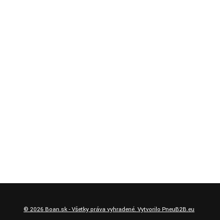
©
2026
Boan.sk - Všetky práva vyhradené. Vytvorilo
PneuB2B.eu