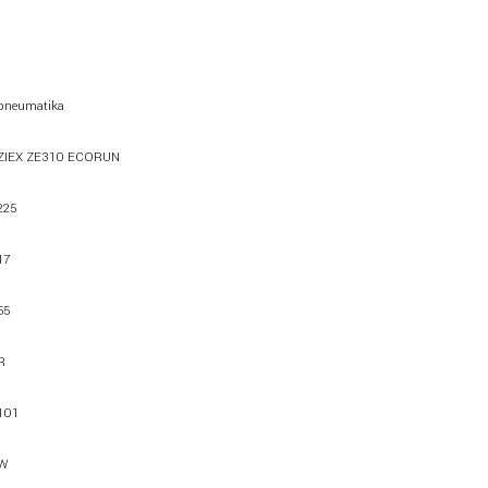
pneumatika
ZIEX ZE310 ECORUN
225
17
55
R
101
W