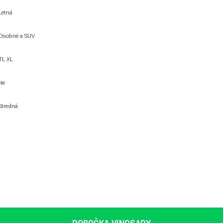
Letná
Osobné a SUV
TL XL
Ne
Stredná