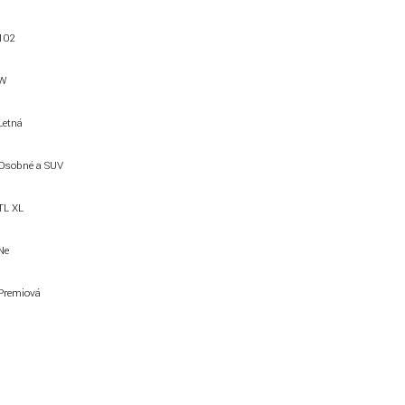
102
W
Letná
Osobné a SUV
TL XL
Ne
Premiová