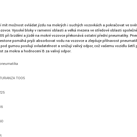
, chtějí mít možnost ovládat jízdu na mokrých i suchých vozovkách a pokračovat ve 
vozovce. Vysoké bloky v ramenní oblasti a velká mezera ve středové oblasti společn
T005 při brzdění a jízdě na mokré vozovce překonává ostatní přední pneumatiky. P
estone pomáhá pryži absorbovat vodu na vozovce a zlepšuje přilnavost pneumatiky z
l pod gumou posilují ovladatelnost a snižují valivý odpor, což vašemu vozidlu še
st za mokra a hodnocení B za valivý odpor.
pneumatika
TURANZA T005
225
16
60
R