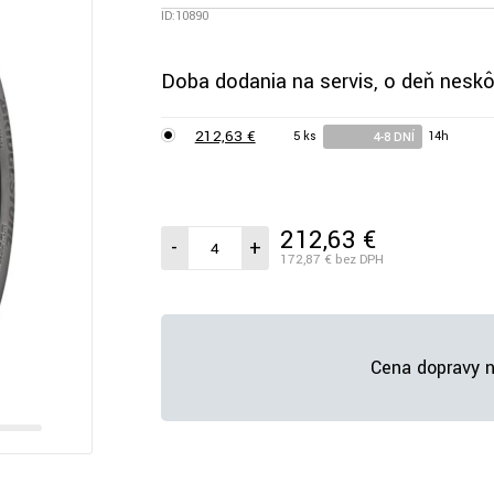
ID:10890
Doba dodania na servis, o deň neskô
212,63 €
5 ks
14h
4-8 DNÍ
212,63 €
/ks vr. DPH
-
+
172,87 €
bez DPH
Cena dopravy n