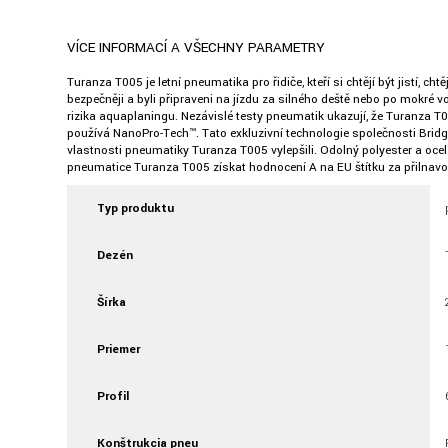
VÍCE INFORMACÍ A VŠECHNY PARAMETRY
Turanza T005 je letní pneumatika pro řidiče, kteří si chtějí být jistí
bezpečněji a byli připraveni na jízdu za silného deště nebo po mokré 
rizika aquaplaningu. Nezávislé testy pneumatik ukazují, že Turanza 
používá NanoPro-Tech™. Tato exkluzivní technologie společnosti Bridg
vlastnosti pneumatiky Turanza T005 vylepšili. Odolný polyester a oce
pneumatice Turanza T005 získat hodnocení A na EU štítku za přilnavo
Typ produktu
Dezén
Šírka
Priemer
Profil
Konštrukcia pneu