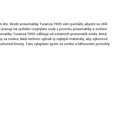
svém dni. Dezén pneumatiky Turanza T005 vám pomůže, abyste se cítili
ě pracují na rychlém rozptýlení vody z povrchu pneumatiky a snížení
neumatiku Turanza T005 odlišuje od ostatních pneumatik směs, která
a mokra. Naši technici vybrali ty nejlepší materiály, aby výkonové
tří pohonné hmoty. Tato vylepšení spolu se směsí a běhounem pomohly