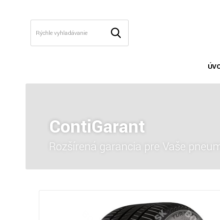
ÚV
ContiGarant
Rozšírená garancia pre Vaše pneum