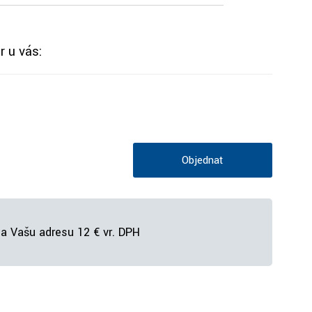
r u vás:
Objednať
a Vašu adresu 12 € vr. DPH