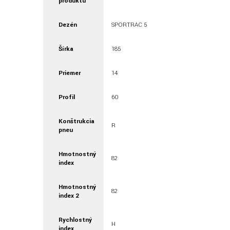
produktu
Dezén
SPORTRAC 5
Šírka
185
Priemer
14
Profil
60
Konštrukcia
R
pneu
Hmotnostný
82
index
Hmotnostný
82
index 2
Rychlostný
H
index