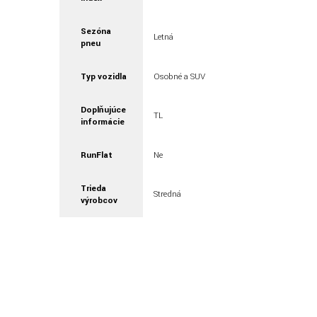
Sezóna
Letná
pneu
Typ vozidla
Osobné a SUV
Doplňujúce
TL
informácie
RunFlat
Ne
Trieda
Stredná
výrobcov