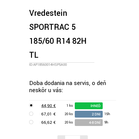
Vredestein
SPORTRAC 5
185/60 R14 82H
TL
ID:AP18560014HSP5A00
Doba dodania na servis, o deň
neskôr u vás:
44,90 €
1 ks
IHNEĎ
67,01 €
20 ks
15h
2 DNI
66,62 €
20 ks
9h
4-8 DNÍ