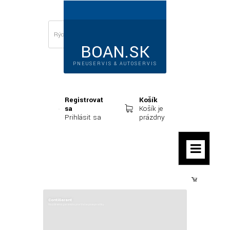
BOAN.SK
PNEUSERVIS & AUTOSERVIS
Registrovať
Košík
sa
Košík je
Prihlásiť sa
prázdny
Prihlásiť sa
ContiGarant
Rozšírená garancia pre Vaše pneumatiky