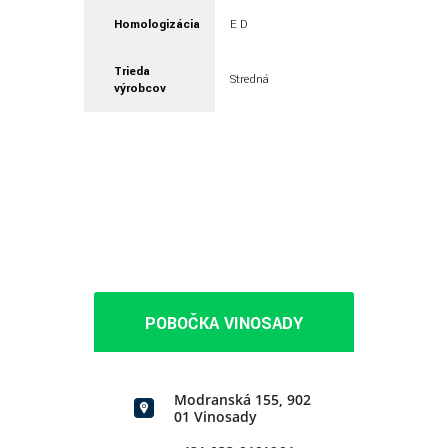
Homologizácia
E D
Trieda
Stredná
výrobcov
POBOČKA VINOSADY
Modranská 155, 902
01 Vinosady