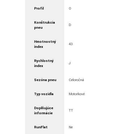
Profil
0
Konštrukcia
D
pneu
Hmotnostný
43
index
Rychlostný
J
index
Sezóna pneu
Celoročná
Typ vozidla
Motorkové
Doplňujúce
TT
informácie
RunFlat
Ne