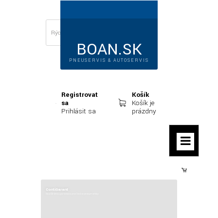
BOAN.SK
PNEUSERVIS & AUTOSERVIS
Registrovať
Košík
sa
Košík je
Prihlásiť sa
prázdny
Prihlásiť sa
ContiGarant
Rozšírená garancia pre Vaše pneumatiky