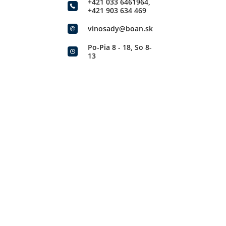
+421 033 6461964
,
+421 903 634 469
vinosady@boan.sk
Po-Pia 8 - 18, So 8-
13