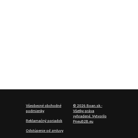
Všeobecné obchodné
©
2026
Boan.sk -
podmienky
Všetky práva
vyhradené. Vytvorilo
Reklamačný poriadok
PneuB2B.eu
Odstúpenie od zmluvy