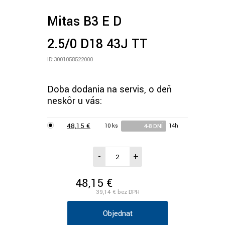
Mitas B3 E D
2.5/0 D18 43J TT
ID:3001058522000
Doba dodania na servis, o deň
neskôr u vás:
48,15 €
10 ks
14h
4-8 DNÍ
-
+
48,15 €
/ks vr. DPH
39,14 €
bez DPH
Objednať