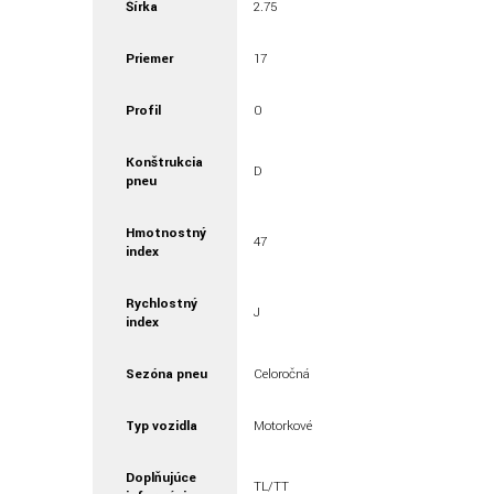
Šírka
2.75
Priemer
17
Profil
0
Konštrukcia
D
pneu
Hmotnostný
47
index
Rychlostný
J
index
Sezóna pneu
Celoročná
Typ vozidla
Motorkové
Doplňujúce
TL/TT