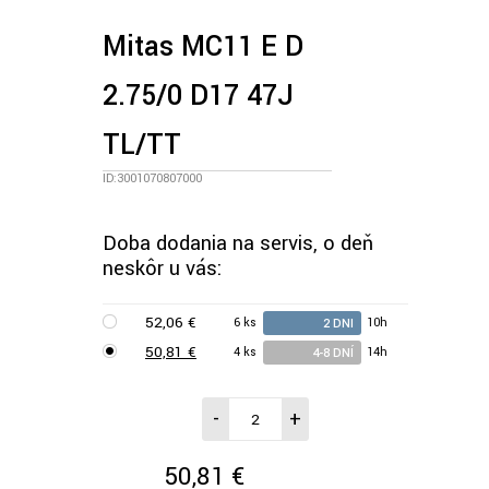
Mitas MC11 E D
2.75/0 D17 47J
TL/TT
ID:3001070807000
Doba dodania na servis, o deň
neskôr u vás:
52,06 €
6 ks
10h
2 DNI
50,81 €
4 ks
14h
4-8 DNÍ
-
+
50,81 €
/ks vr. DPH