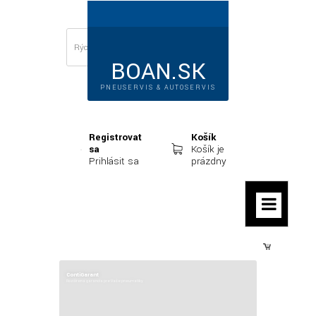
BOAN.SK
PNEUSERVIS & AUTOSERVIS
Registrovať
Košík
sa
Košík je
Prihlásiť sa
prázdny
Prihlásiť sa
ContiGarant
Rozšírená garancia pre Vaše pneumatiky