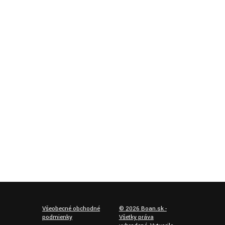
Všeobecné obchodné
©
2026
Boan.sk -
podmienky
Všetky práva