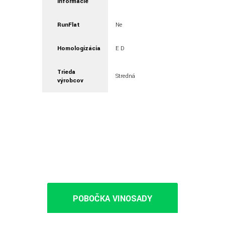
informácie
RunFlat
Ne
Homologizácia
E D
Trieda
Stredná
výrobcov
POBOČKA VINOSADY