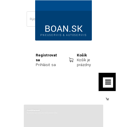
BOAN.SK
PNEUSERVIS & AUTOSERVIS
Registrovať
Košík
sa
Košík je
Prihlásiť sa
prázdny
Prihlásiť sa
ContiGarant
Rozšírená garancia pre Vaše pneumatiky