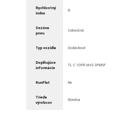
Rychlostný
R
index
Sezóna
Celoročná
pneu
Typ vozidla
Dodávkové
Doplňujúce
TL C 10PR M+S 3PMSF
informácie
RunFlat
Ne
Trieda
Stredná
výrobcov