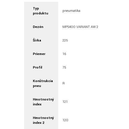
Typ
pneumatika
produktu
Dezén
MPS400 VARIANT AW 2
Šírka
225
Priemer
16
Profil
75
Konštrukcia
R
pneu
Hmotnostný
121
index
Hmotnostný
120
index 2