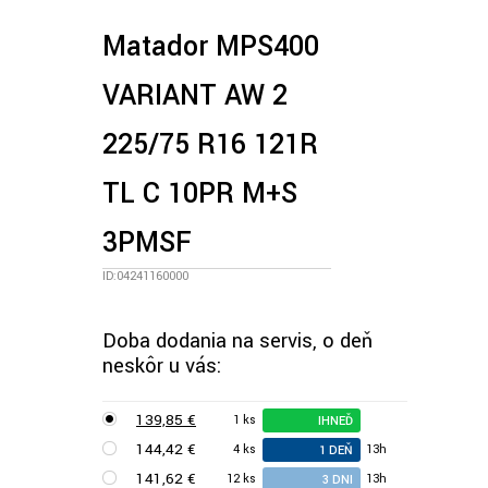
Matador MPS400
VARIANT AW 2
225/75 R16 121R
TL C 10PR M+S
3PMSF
ID:04241160000
Doba dodania na servis, o deň
neskôr u vás:
139,85 €
1 ks
IHNEĎ
144,42 €
4 ks
13h
1 DEŇ
141,62 €
12 ks
13h
3 DNI