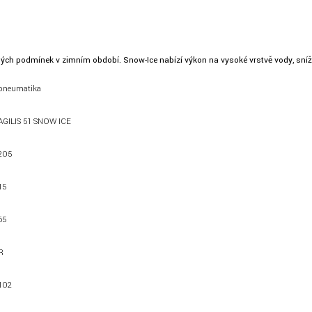
žných podmínek v zimním období. Snow-Ice nabízí výkon na vysoké vrstvě vody, sní
pneumatika
AGILIS 51 SNOW ICE
205
15
65
R
102