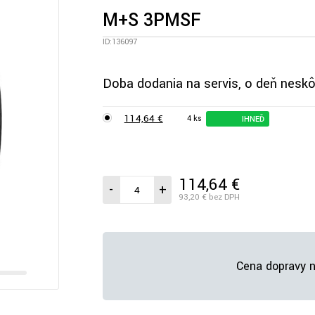
M+S 3PMSF
ID:136097
Doba dodania na servis, o deň neskô
114,64 €
4 ks
IHNEĎ
114,64 €
/ks vr. DPH
-
+
93,20 €
bez DPH
Cena dopravy n