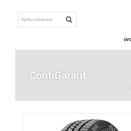
ÚV
ContiGarant
Rozšírená garancia pre Vaše pneum