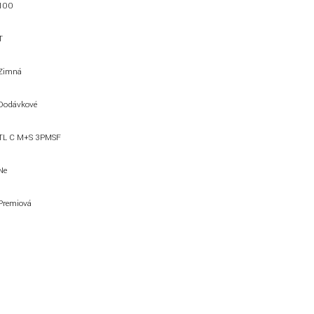
100
T
Zimná
Dodávkové
TL C M+S 3PMSF
Ne
Premiová