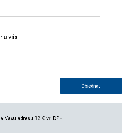
r u vás:
Objednať
a Vašu adresu 12 € vr. DPH